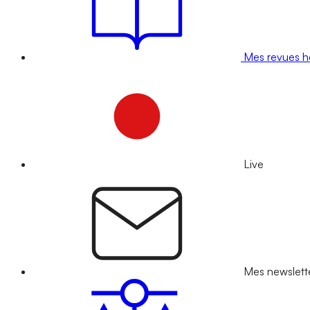
Mes revues 
Live
Mes newslett