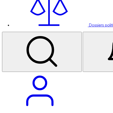
Dossiers poli