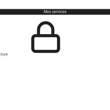
Mes services
cture