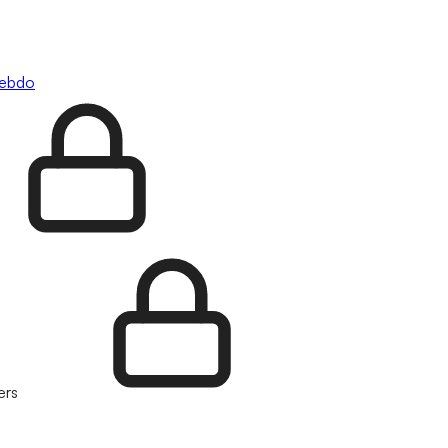
hebdo
ers