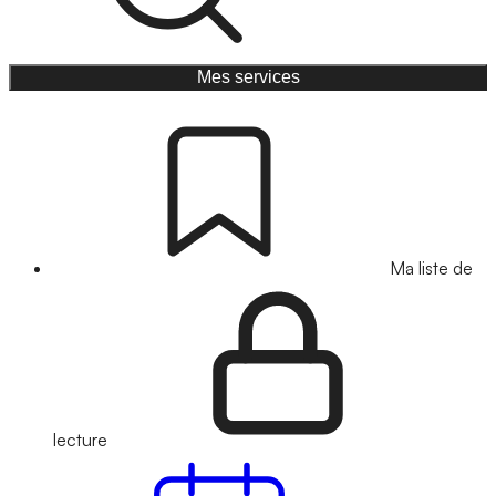
Mes services
Ma liste de
lecture