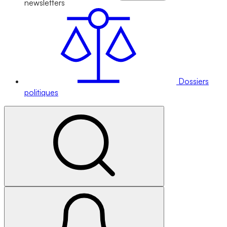
newsletters
Dossiers
politiques