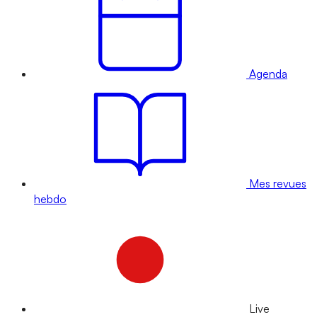
Agenda
Mes revues
hebdo
Live