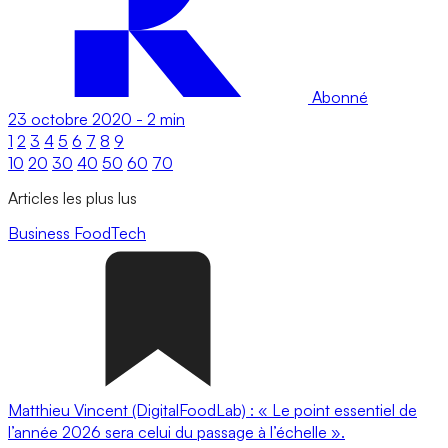
Abonné
23 octobre 2020
-
2 min
1
2
3
4
5
6
7
8
9
10
20
30
40
50
60
70
Articles les plus lus
Business
FoodTech
Matthieu Vincent (DigitalFoodLab) : « Le point essentiel de
l’année 2026 sera celui du passage à l’échelle ».