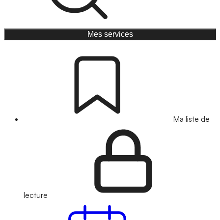
Mes services
Ma liste de
lecture