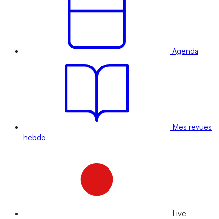
Agenda
Mes revues
hebdo
Live