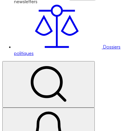
newsletters
Dossiers
politiques