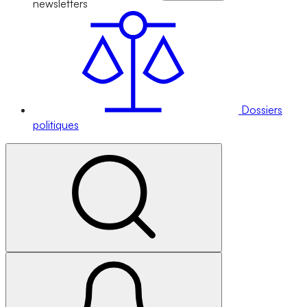
newsletters
Dossiers
politiques