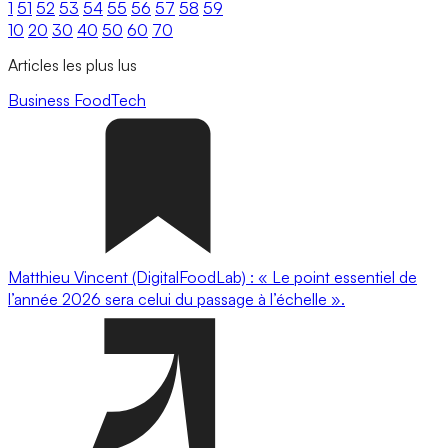
1
51
52
53
54
55
56
57
58
59
10
20
30
40
50
60
70
Articles les plus lus
Business
FoodTech
Matthieu Vincent (DigitalFoodLab) : « Le point essentiel de
l’année 2026 sera celui du passage à l’échelle ».