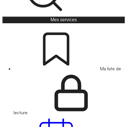
Mes services
Ma liste de
lecture