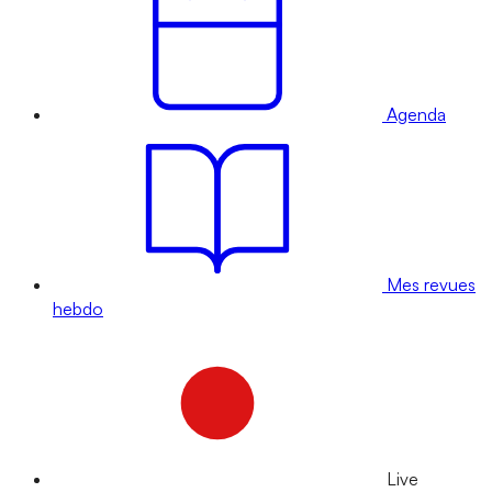
Agenda
Mes revues
hebdo
Live