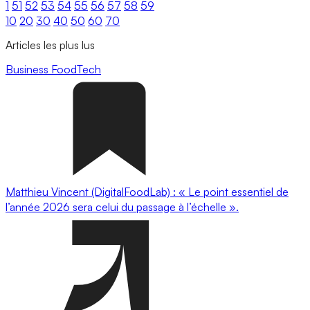
1
51
52
53
54
55
56
57
58
59
10
20
30
40
50
60
70
Articles les plus lus
Business
FoodTech
Matthieu Vincent (DigitalFoodLab) : « Le point essentiel de
l’année 2026 sera celui du passage à l’échelle ».