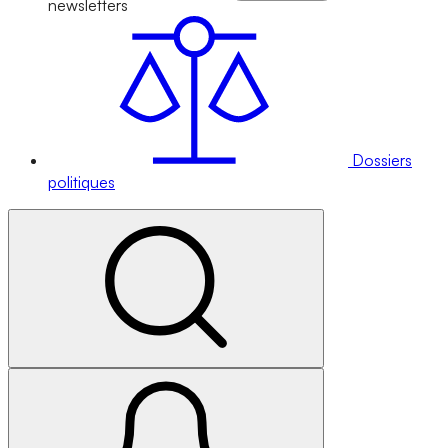
newsletters
Dossiers
politiques