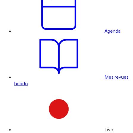
Agenda
Mes revues
hebdo
Live