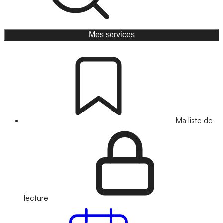
Mes services
Ma liste de
lecture