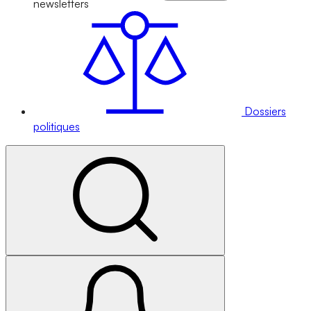
newsletters
Dossiers
politiques