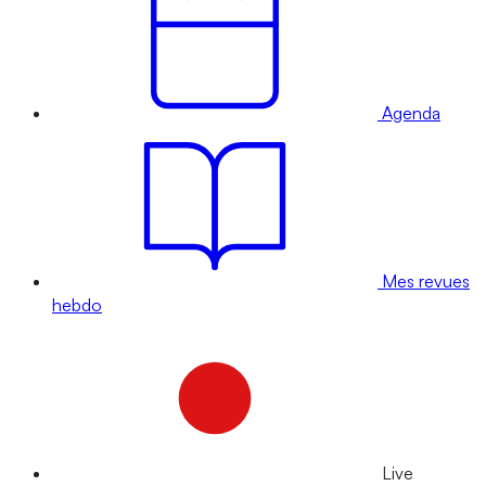
Agenda
Mes revues
hebdo
Live