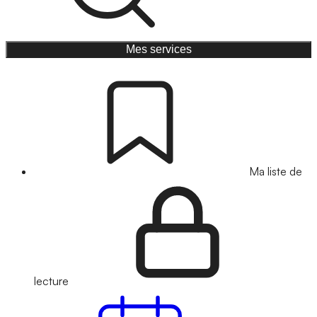
Mes services
Ma liste de
lecture