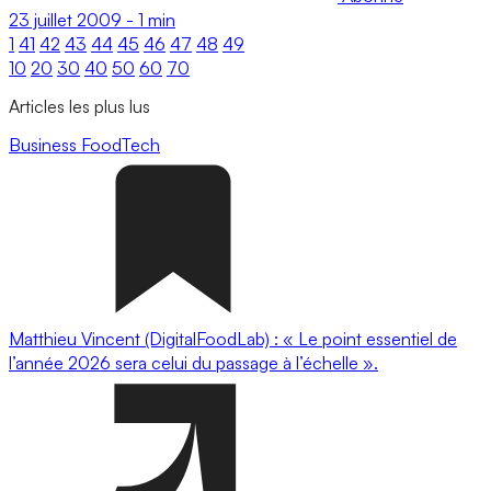
23 juillet 2009
-
1 min
1
41
42
43
44
45
46
47
48
49
10
20
30
40
50
60
70
Articles les plus lus
Business
FoodTech
Matthieu Vincent (DigitalFoodLab) : « Le point essentiel de
l’année 2026 sera celui du passage à l’échelle ».