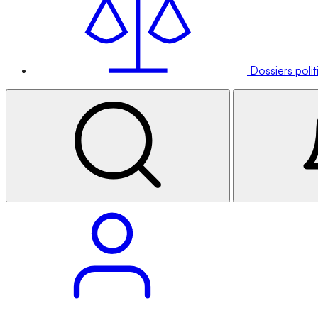
Dossiers poli