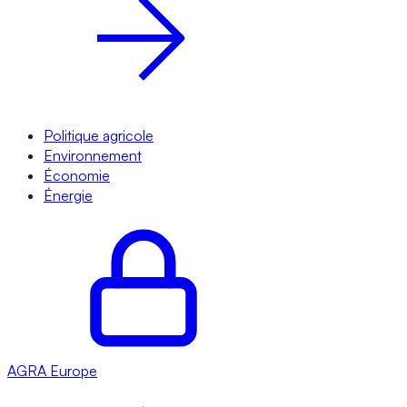
Politique agricole
Environnement
Économie
Énergie
AGRA
Europe