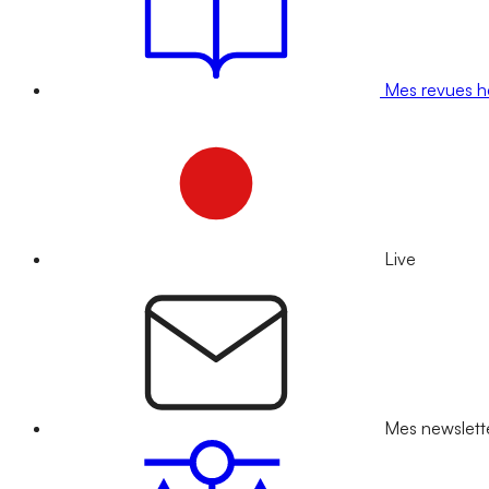
Mes revues 
Live
Mes newslett