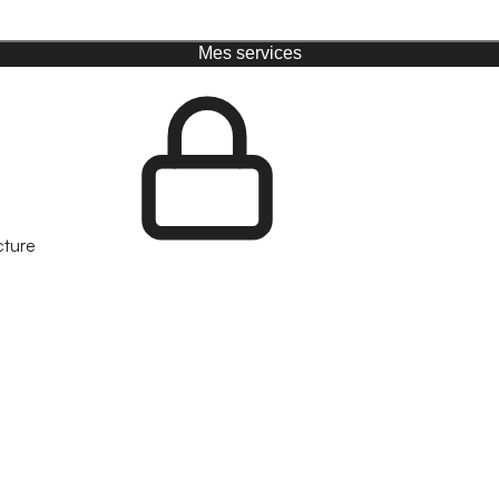
Mes services
cture