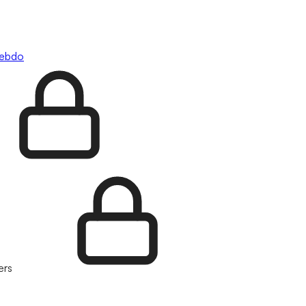
hebdo
ers