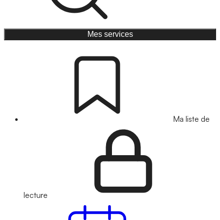
Mes services
Ma liste de
lecture