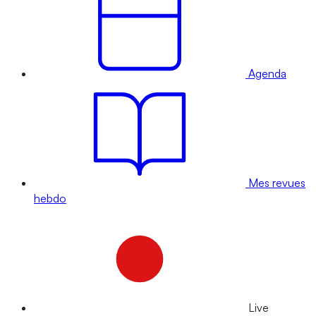
Agenda
Mes revues
hebdo
Live