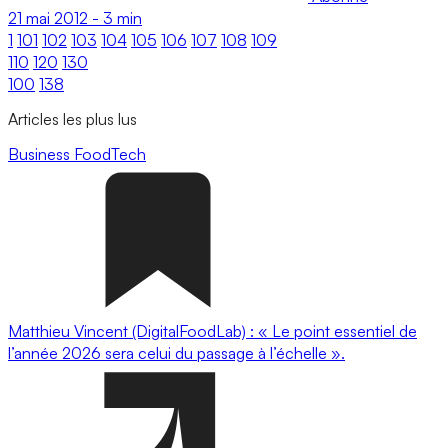
21 mai 2012
-
3 min
1
101
102
103
104
105
106
107
108
109
110
120
130
100
138
Articles les plus lus
Business
FoodTech
Matthieu Vincent (DigitalFoodLab) : « Le point essentiel de
l’année 2026 sera celui du passage à l’échelle ».