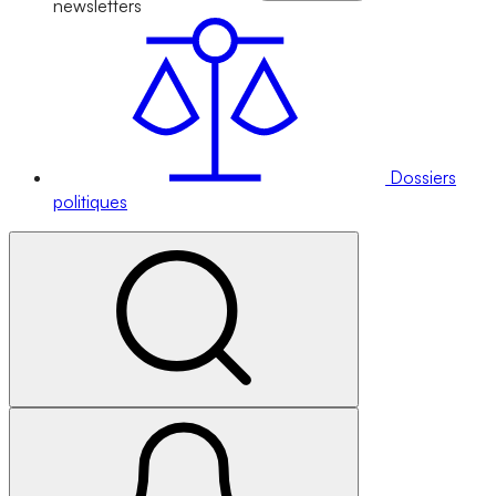
newsletters
Dossiers
politiques