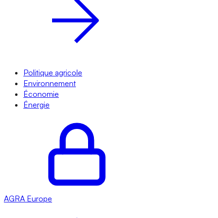
Politique agricole
Environnement
Économie
Énergie
AGRA
Europe