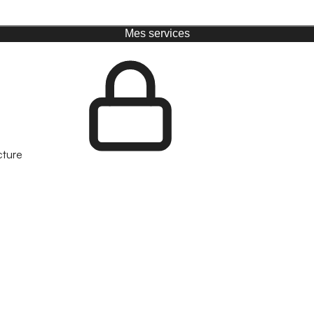
Mes services
cture