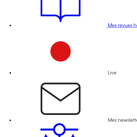
Mes revues 
Live
Mes newslett