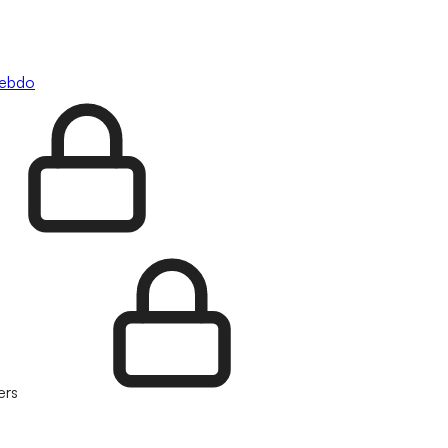
hebdo
ers