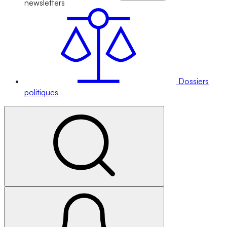
newsletters
Dossiers
politiques