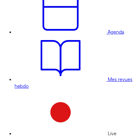
Agenda
Mes revues
hebdo
Live