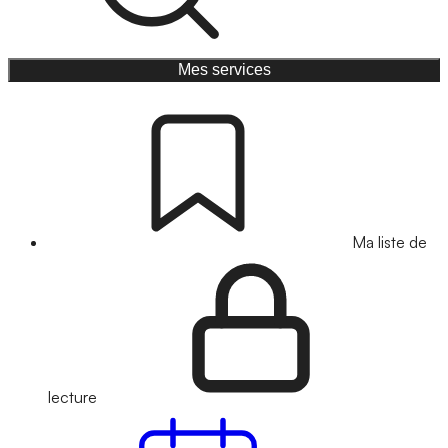
Mes services
Ma liste de
lecture