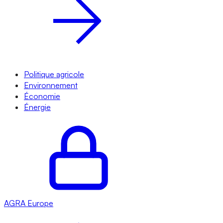
Politique agricole
Environnement
Économie
Énergie
AGRA
Europe