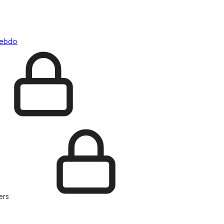
hebdo
ers