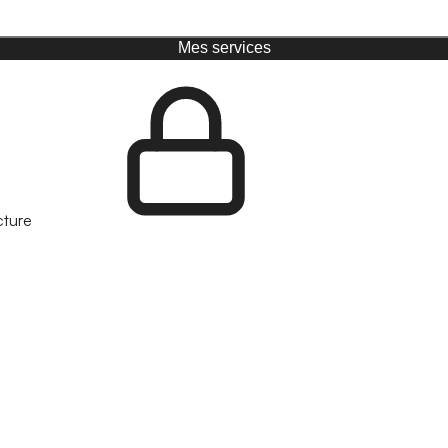
Mes services
cture