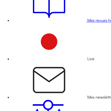
Mes revues 
Live
Mes newslett