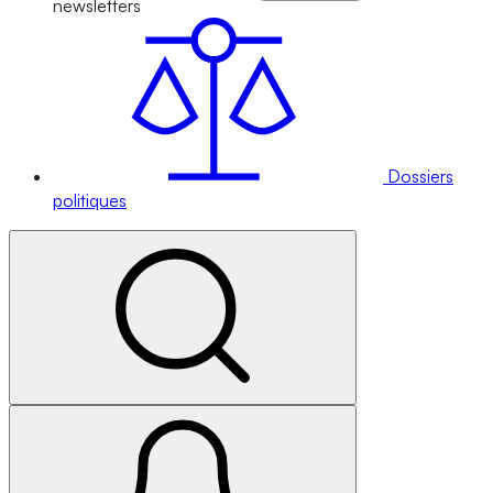
newsletters
Dossiers
politiques