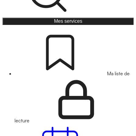
Mes services
Ma liste de
lecture