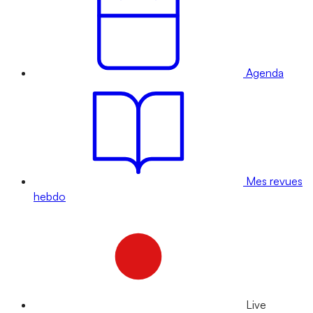
Agenda
Mes revues
hebdo
Live