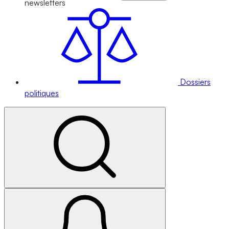
newsletters
Dossiers
politiques