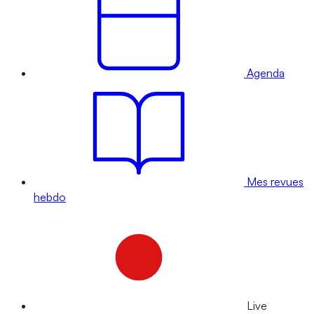
Agenda
Mes revues
hebdo
Live