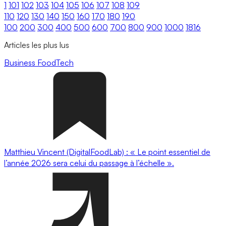
1
101
102
103
104
105
106
107
108
109
110
120
130
140
150
160
170
180
190
100
200
300
400
500
600
700
800
900
1000
1816
Articles les plus lus
Business
FoodTech
Matthieu Vincent (DigitalFoodLab) : « Le point essentiel de
l’année 2026 sera celui du passage à l’échelle ».