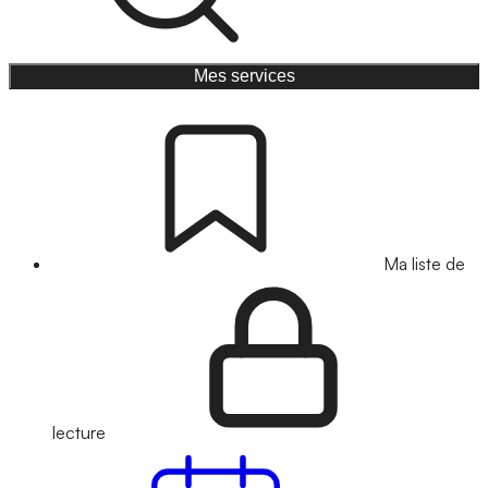
Mes services
Ma liste de
lecture