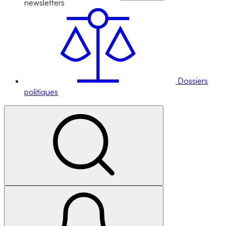
newsletters
Dossiers
politiques