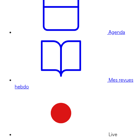
Agenda
Mes revues
hebdo
Live