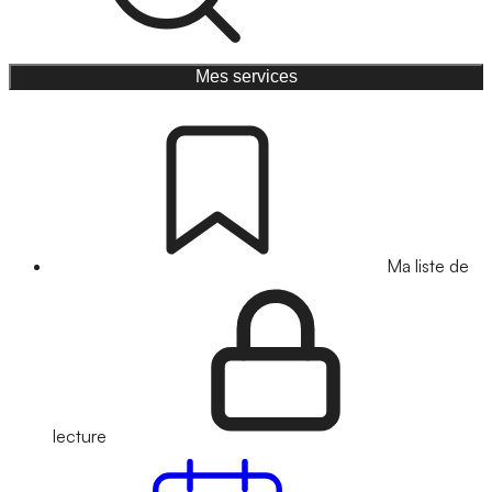
Mes services
Ma liste de
lecture