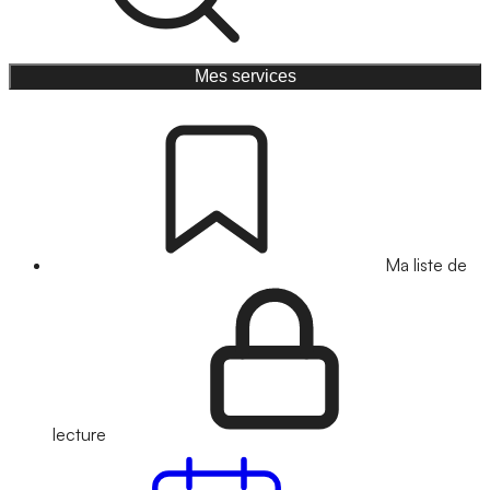
Mes services
Ma liste de
lecture