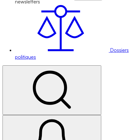
newsletters
Dossiers
politiques