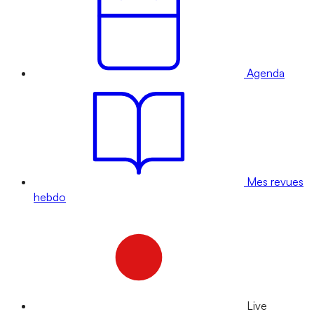
Agenda
Mes revues
hebdo
Live