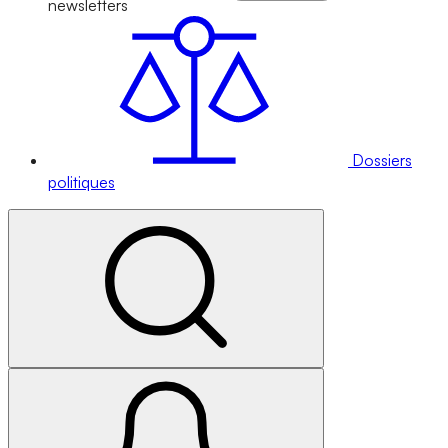
newsletters
Dossiers
politiques