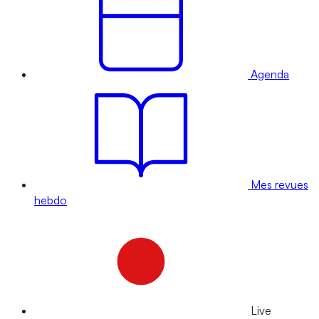
Agenda
Mes revues
hebdo
Live