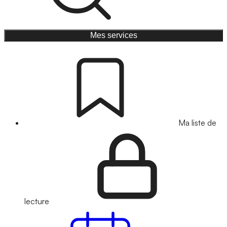
Mes services
Ma liste de
lecture