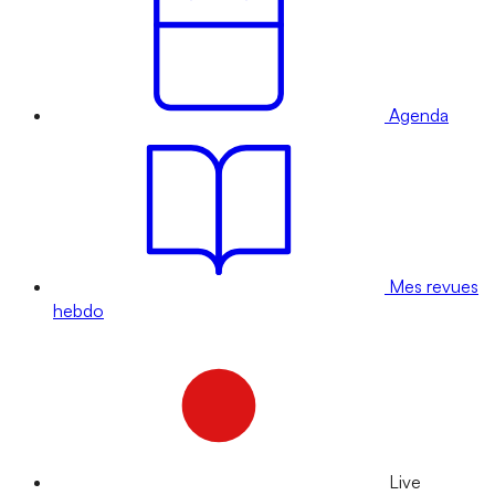
Agenda
Mes revues
hebdo
Live