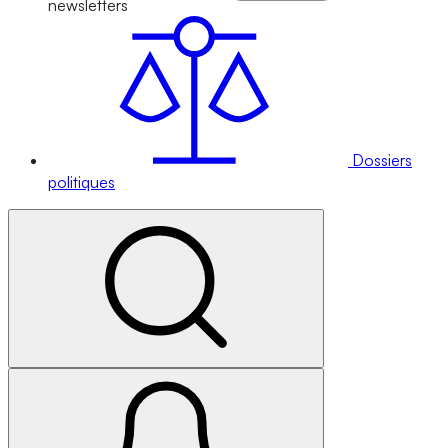
newsletters
Dossiers
politiques