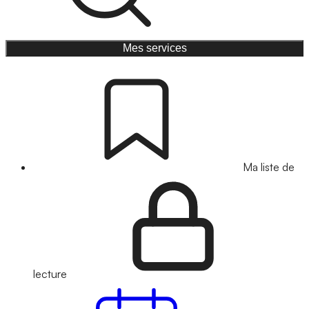
Mes services
Ma liste de
lecture