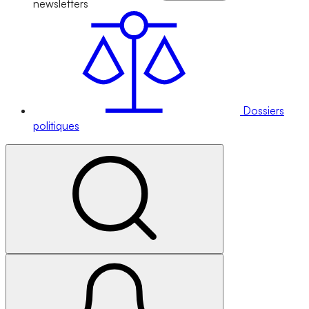
newsletters
Dossiers
politiques