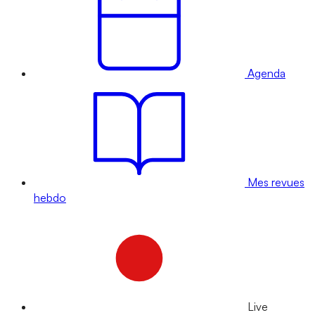
Agenda
Mes revues
hebdo
Live