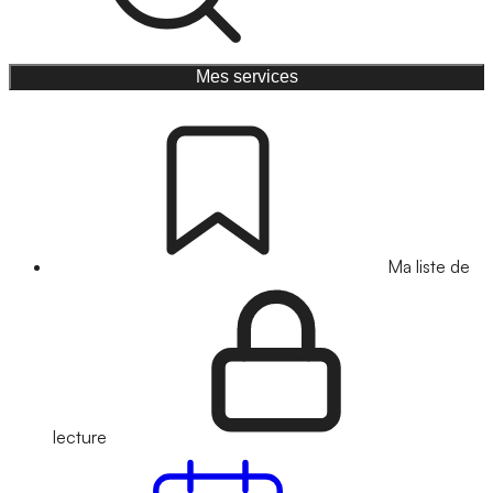
Mes services
Ma liste de
lecture