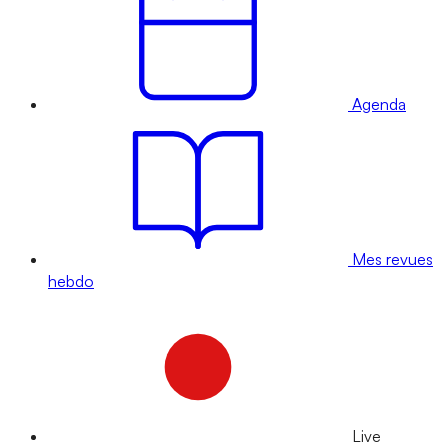
Agenda
Mes revues
hebdo
Live