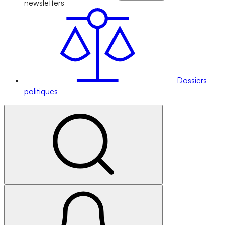
newsletters
Dossiers
politiques