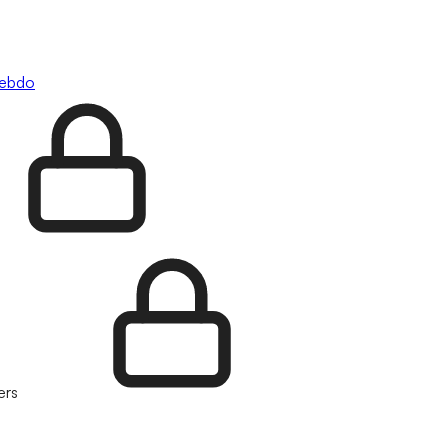
hebdo
ers