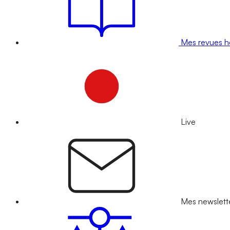
Mes revues 
Live
Mes newslett