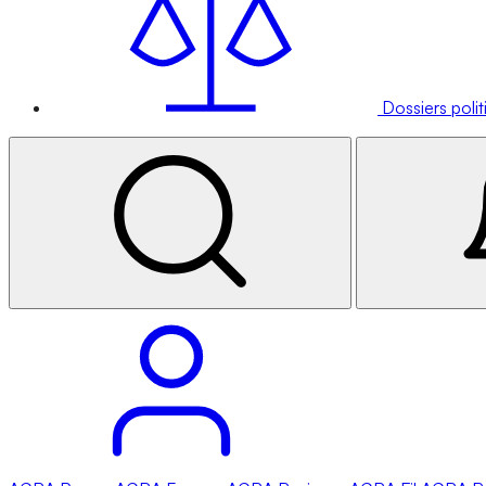
Dossiers poli