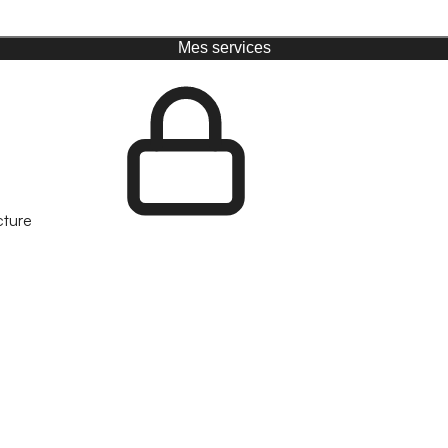
Mes services
cture