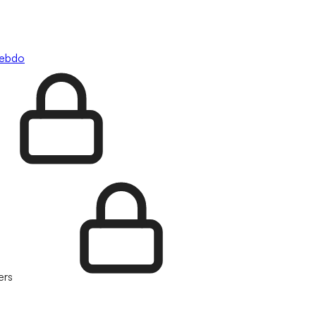
hebdo
ers