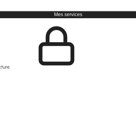
Mes services
cture