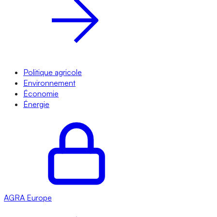
Politique agricole
Environnement
Économie
Énergie
AGRA
Europe