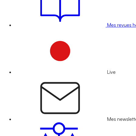
Mes revues 
Live
Mes newslett