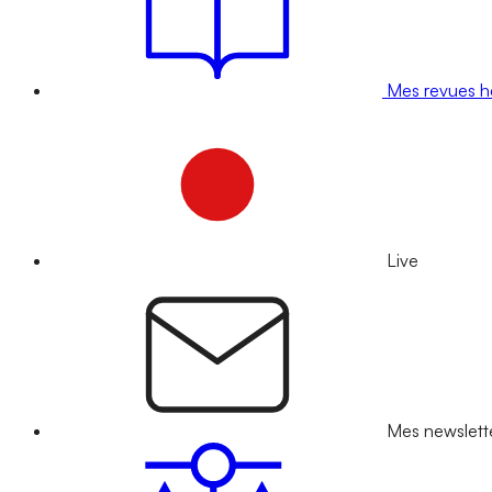
Mes revues 
Live
Mes newslett