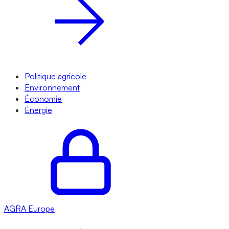
Politique agricole
Environnement
Économie
Énergie
AGRA
Europe