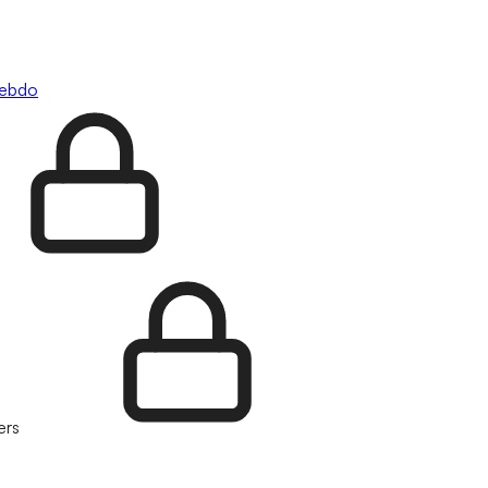
hebdo
ers