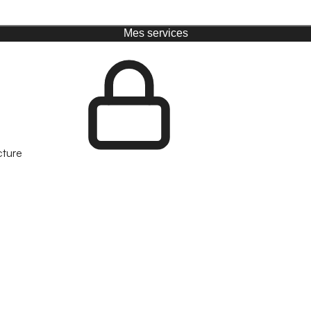
Mes services
cture