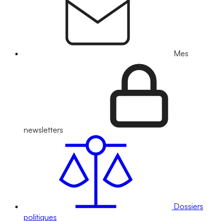
Mes
newsletters
Dossiers
politiques