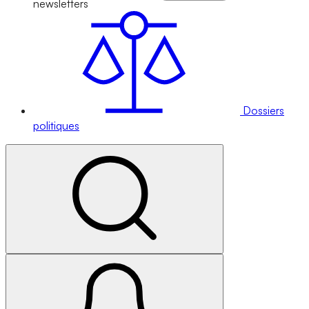
newsletters
Dossiers
politiques