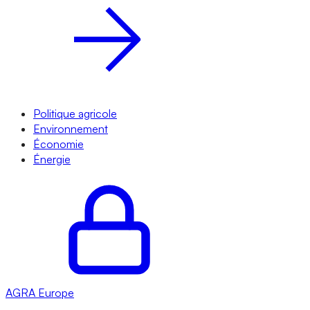
Politique agricole
Environnement
Économie
Énergie
AGRA
Europe