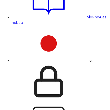
Mes revues
hebdo
Live