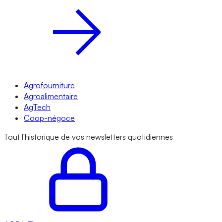
Agrofourniture
Agroalimentaire
AgTech
Coop-négoce
Tout l'historique de vos newsletters quotidiennes