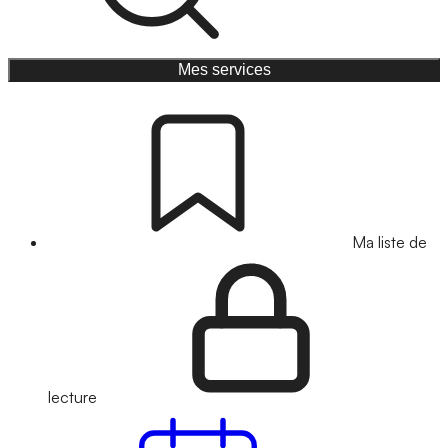
Mes services
Ma liste de
lecture