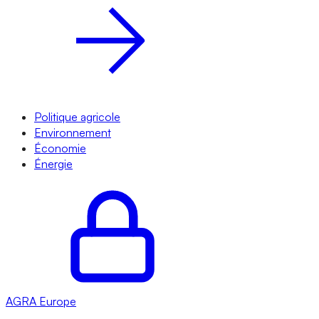
Politique agricole
Environnement
Économie
Énergie
AGRA
Europe