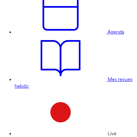
Agenda
Mes revues
hebdo
Live