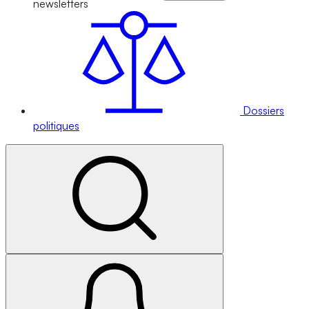
newsletters
Dossiers
politiques