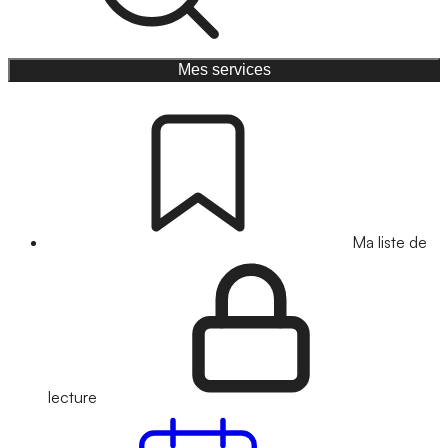
Mes services
Ma liste de
lecture