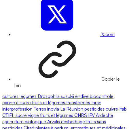
X.com
Copier le
lien
cultures
légumes
Drosophila suzukii
endive
biocontrôle
canne à sucre
fruits et légumes transformés
Inrae
interprofession
Terres inovia
La Réunion
pesticides
cuivre
Itab
CTIFL
sucre
vigne
fruits et légumes
CNRS
IFV
Ardèche
agriculture biologique
Arvalis
désherbage
fruits
sans
pesticides
Cirad
plantes à parfum, aromatiques et médicinales