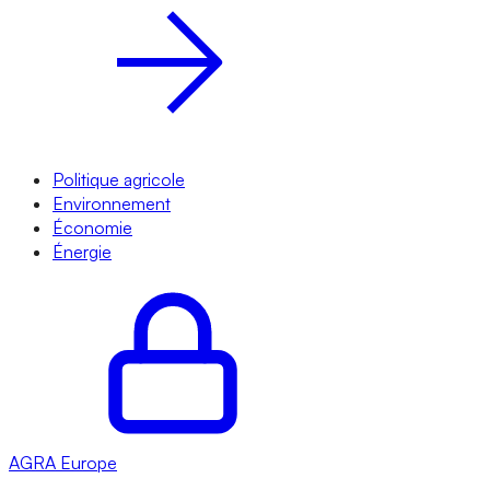
Politique agricole
Environnement
Économie
Énergie
AGRA
Europe