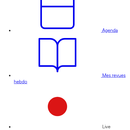
Agenda
Mes revues
hebdo
Live