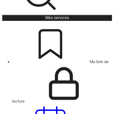
Mes services
Ma liste de
lecture