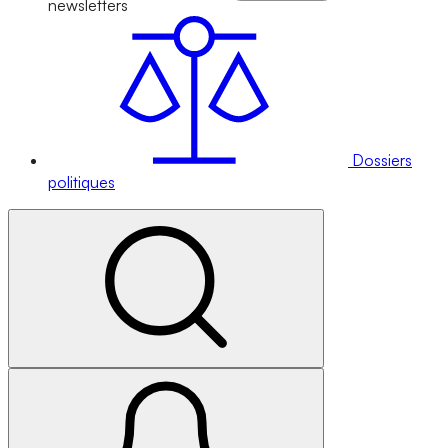
newsletters
Dossiers
politiques