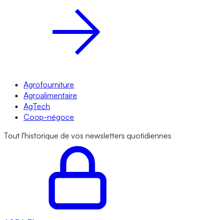
Agrofourniture
Agroalimentaire
AgTech
Coop-négoce
Tout l'historique de vos newsletters quotidiennes