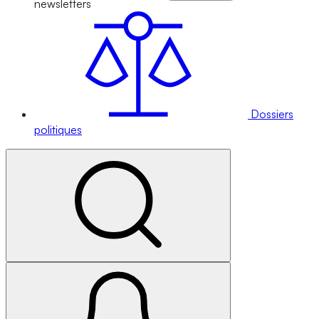
newsletters
Dossiers
politiques