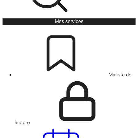
Mes services
Ma liste de
lecture