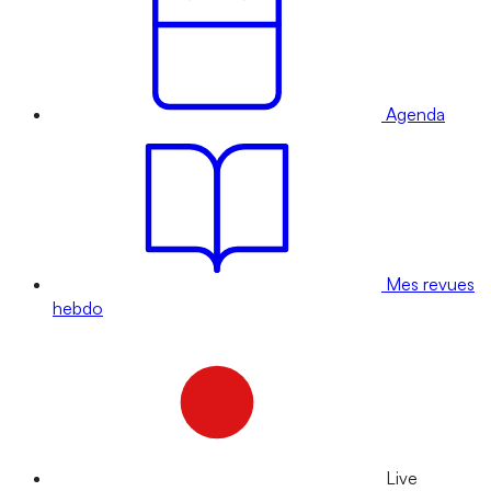
Agenda
Mes revues
hebdo
Live