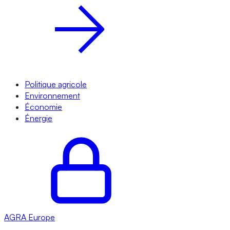
Politique agricole
Environnement
Économie
Énergie
AGRA
Europe