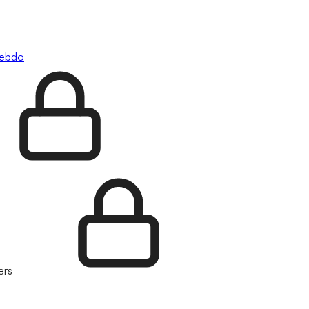
hebdo
ers