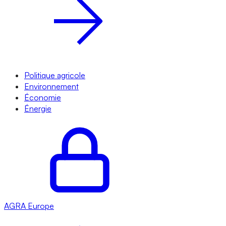
Politique agricole
Environnement
Économie
Énergie
AGRA
Europe