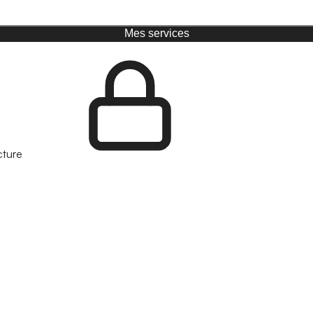
Mes services
cture