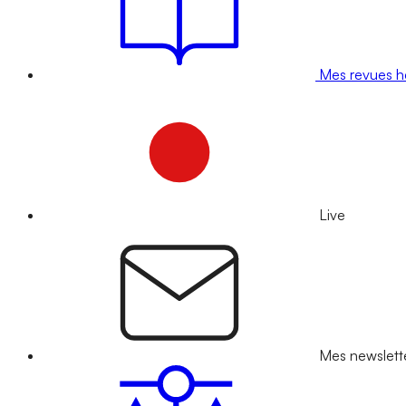
Mes revues 
Live
Mes newslett