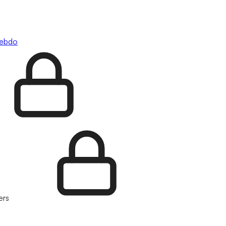
hebdo
ers