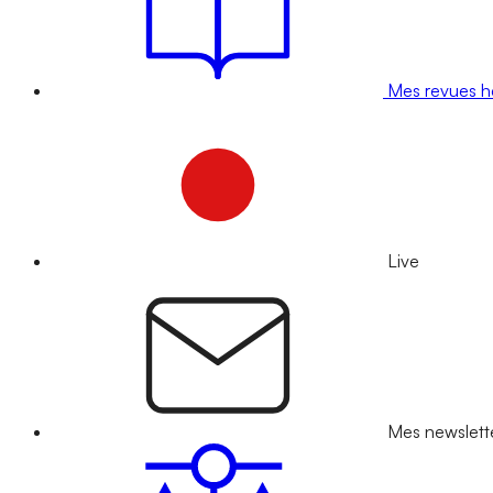
Mes revues 
Live
Mes newslett