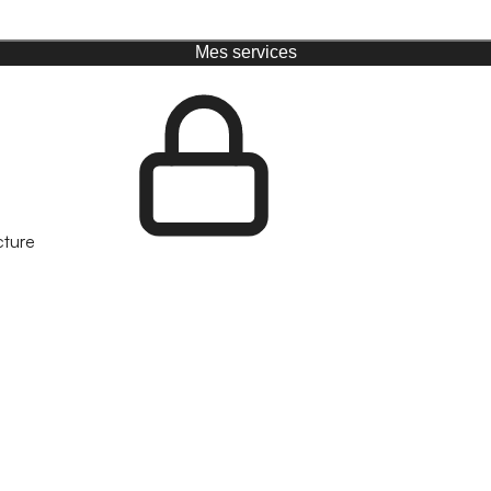
Mes services
cture