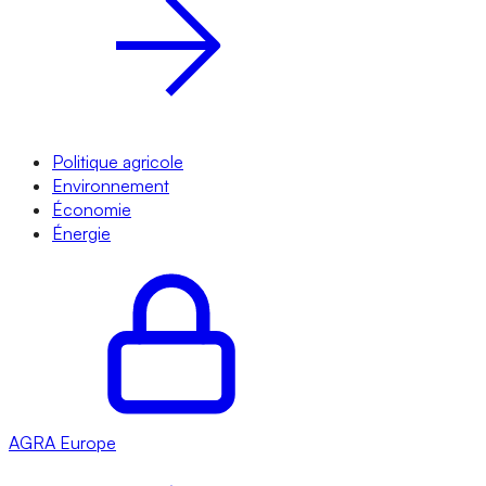
Politique agricole
Environnement
Économie
Énergie
AGRA
Europe