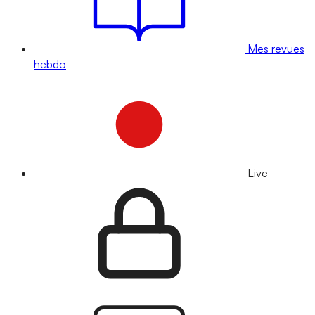
Mes revues
hebdo
Live