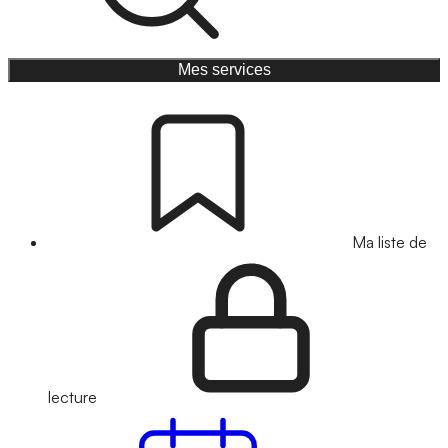
Mes services
Ma liste de
lecture