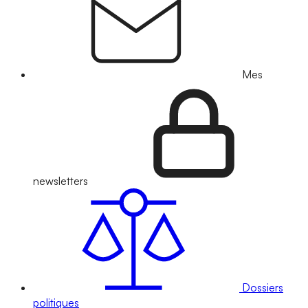
Mes
newsletters
Dossiers
politiques