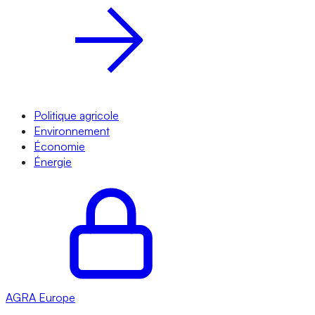
Politique agricole
Environnement
Économie
Énergie
AGRA
Europe