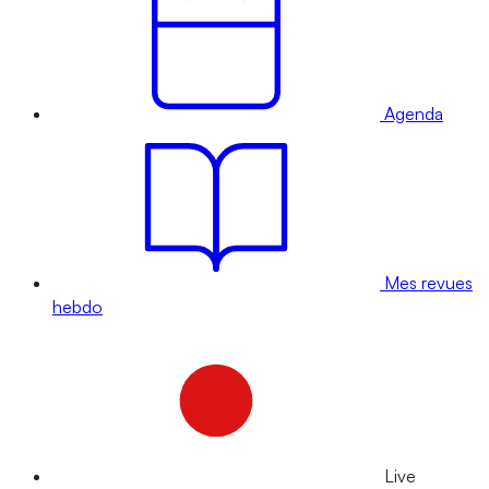
Agenda
Mes revues
hebdo
Live