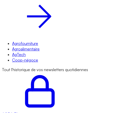
Agrofourniture
Agroalimentaire
AgTech
Coop-négoce
Tout l'historique de vos newsletters quotidiennes