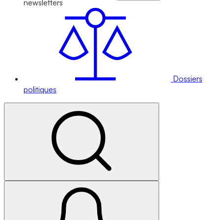
newsletters
Dossiers
politiques