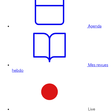
Agenda
Mes revues
hebdo
Live