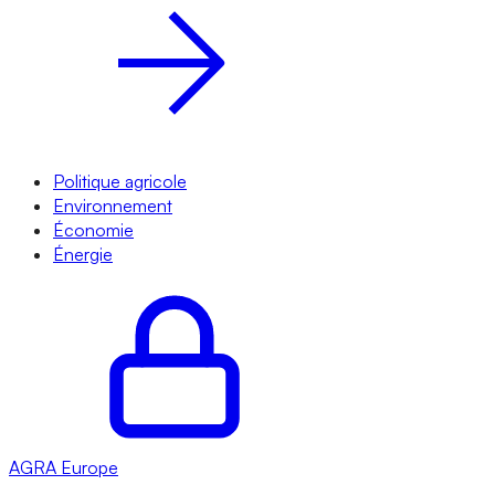
Politique agricole
Environnement
Économie
Énergie
AGRA
Europe