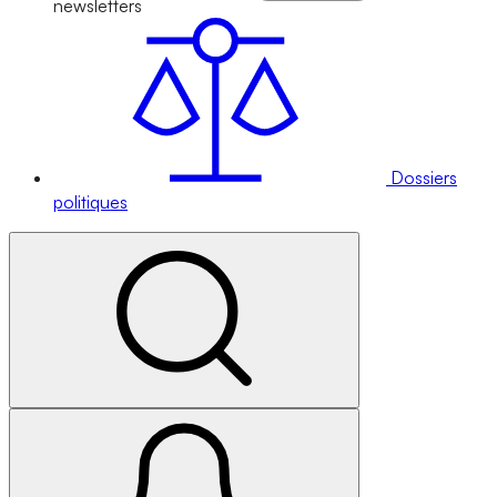
newsletters
Dossiers
politiques