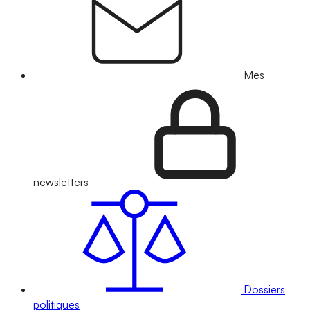
Mes
newsletters
Dossiers
politiques