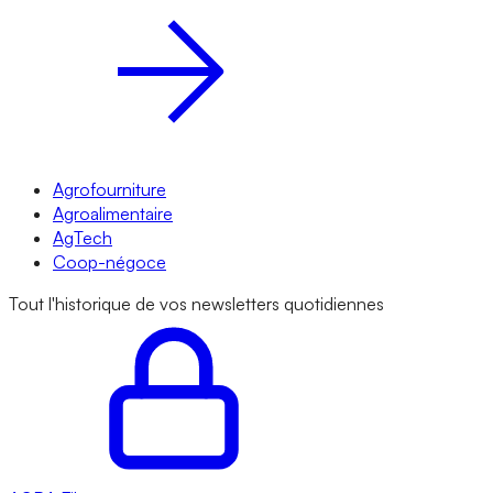
Agrofourniture
Agroalimentaire
AgTech
Coop-négoce
Tout l'historique de vos newsletters quotidiennes