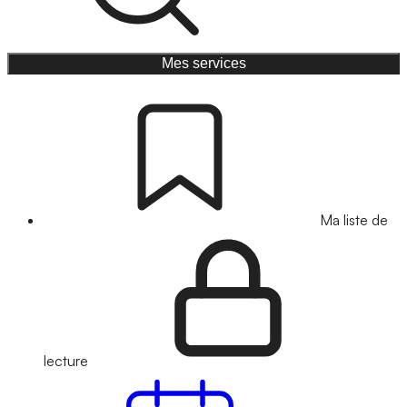
Mes services
Ma liste de
lecture