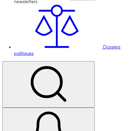
newsletters
Dossiers
politiques