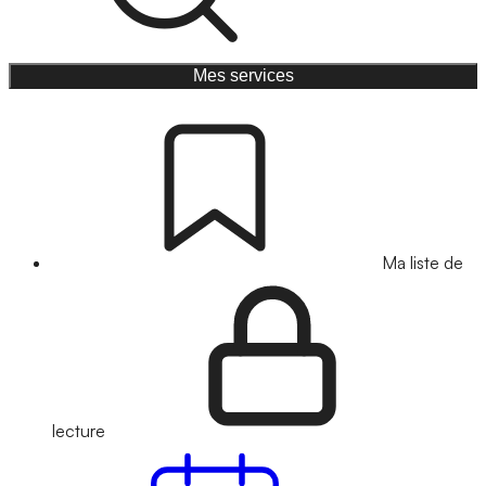
Mes services
Ma liste de
lecture