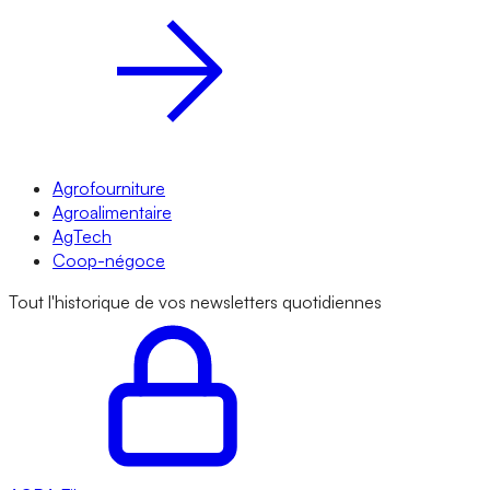
Agrofourniture
Agroalimentaire
AgTech
Coop-négoce
Tout l'historique de vos newsletters quotidiennes