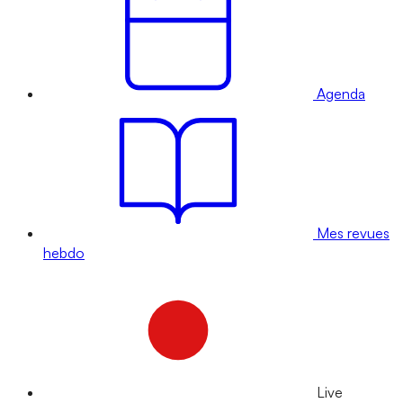
Agenda
Mes revues
hebdo
Live