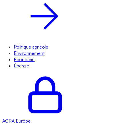
Politique agricole
Environnement
Économie
Énergie
AGRA
Europe