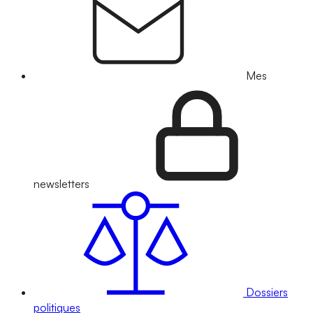
Mes
newsletters
Dossiers
politiques