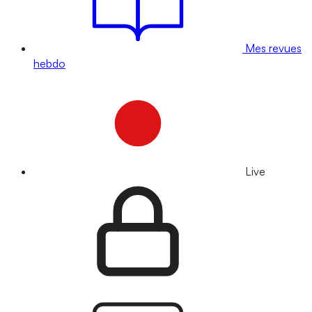
Mes revues
hebdo
Live