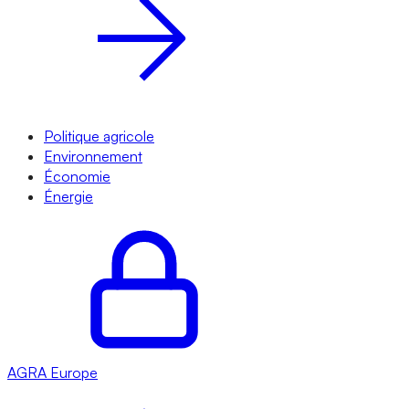
Politique agricole
Environnement
Économie
Énergie
AGRA
Europe