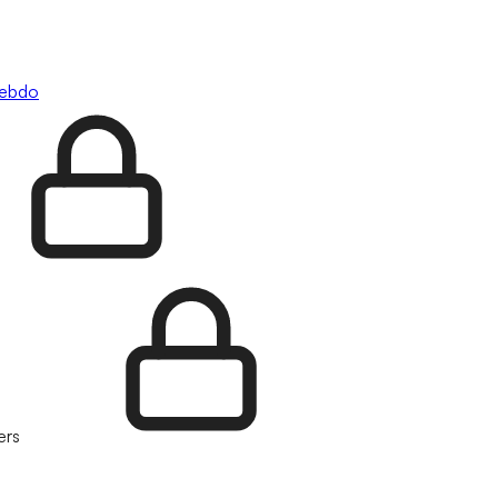
hebdo
ers