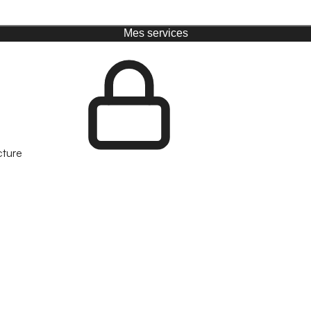
Mes services
cture