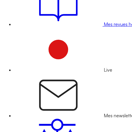
Mes revues 
Live
Mes newslett