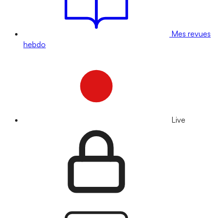
Mes revues
hebdo
Live