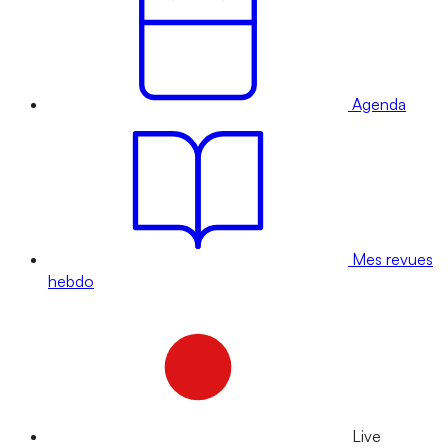
Agenda
Mes revues
hebdo
Live