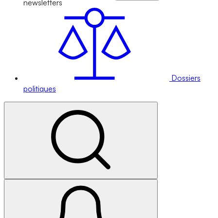
newsletters
Dossiers
politiques