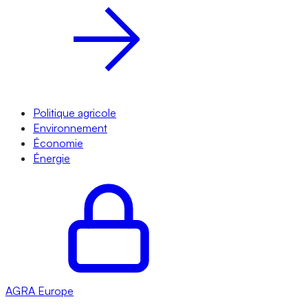
Politique agricole
Environnement
Économie
Énergie
AGRA
Europe