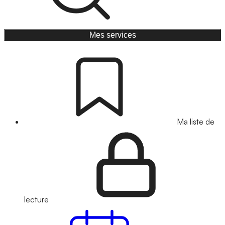
Mes services
Ma liste de
lecture