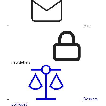
Mes
newsletters
Dossiers
politiques