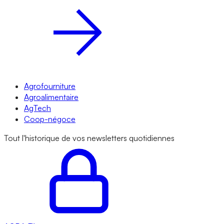
Agrofourniture
Agroalimentaire
AgTech
Coop-négoce
Tout l'historique de vos newsletters quotidiennes