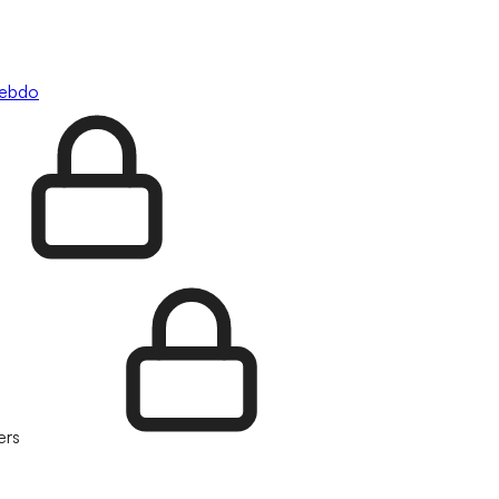
hebdo
ers