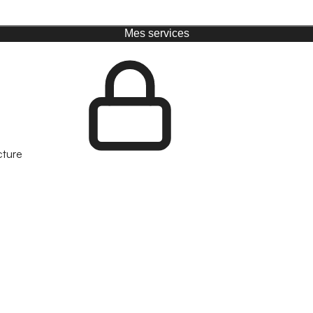
Mes services
cture