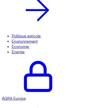
Politique agricole
Environnement
Économie
Énergie
AGRA
Europe