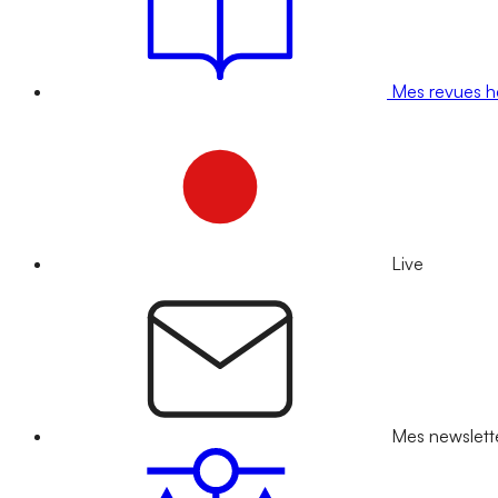
Mes revues 
Live
Mes newslett