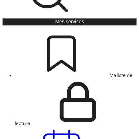
Mes services
Ma liste de
lecture