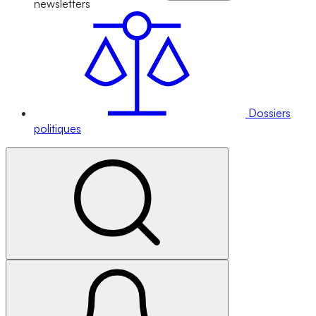
newsletters
Dossiers
politiques