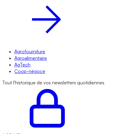
Agrofourniture
Agroalimentaire
AgTech
Coop-négoce
Tout l'historique de vos newsletters quotidiennes