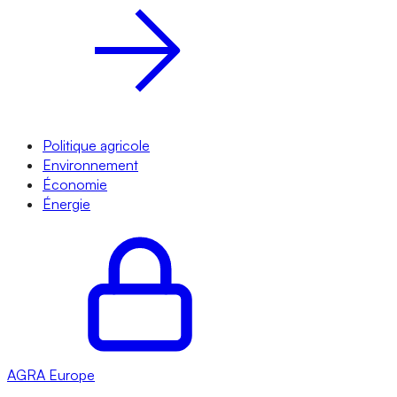
Politique agricole
Environnement
Économie
Énergie
AGRA
Europe