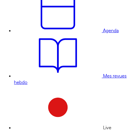
Agenda
Mes revues
hebdo
Live