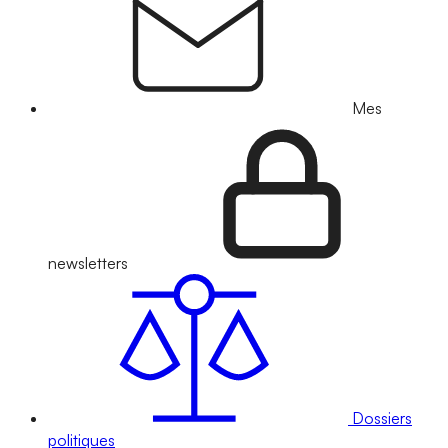
Mes
newsletters
Dossiers
politiques