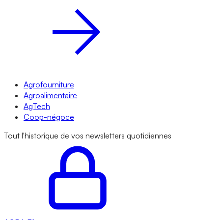
Agrofourniture
Agroalimentaire
AgTech
Coop-négoce
Tout l'historique de vos newsletters quotidiennes