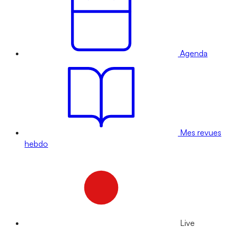
Agenda
Mes revues
hebdo
Live