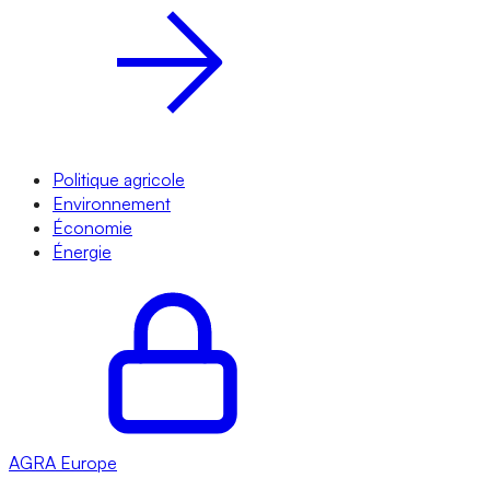
Politique agricole
Environnement
Économie
Énergie
AGRA
Europe