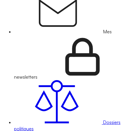
Mes
newsletters
Dossiers
politiques