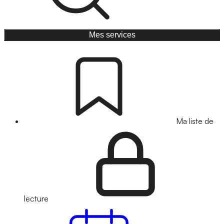
Mes services
Ma liste de
lecture