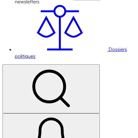
newsletters
Dossiers
politiques