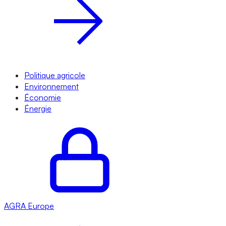
Politique agricole
Environnement
Économie
Énergie
AGRA
Europe