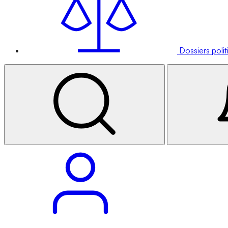
Dossiers poli