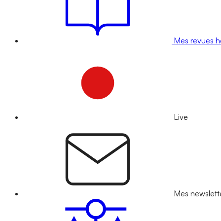
Mes revues 
Live
Mes newslett