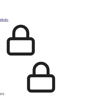
hebdo
ers