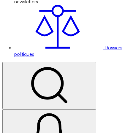
newsletters
Dossiers
politiques