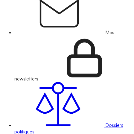
Mes
newsletters
Dossiers
politiques