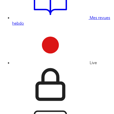
Mes revues
hebdo
Live