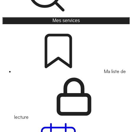
Mes services
Ma liste de
lecture