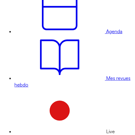
Agenda
Mes revues
hebdo
Live