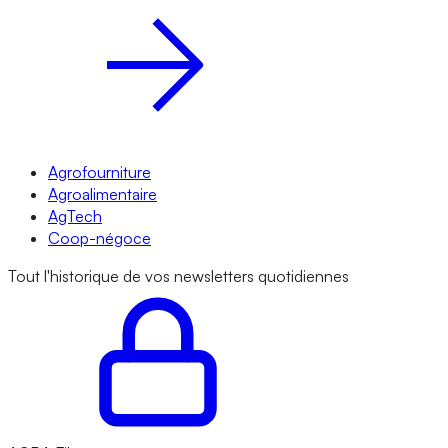
Agrofourniture
Agroalimentaire
AgTech
Coop-négoce
Tout l'historique de vos newsletters quotidiennes