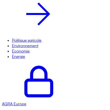
Politique agricole
Environnement
Économie
Énergie
AGRA
Europe