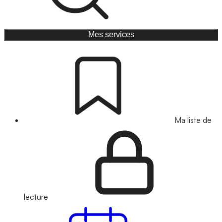
Mes services
Ma liste de
lecture