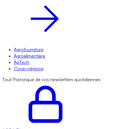
Agrofourniture
Agroalimentaire
AgTech
Coop-négoce
Tout l'historique de vos newsletters quotidiennes