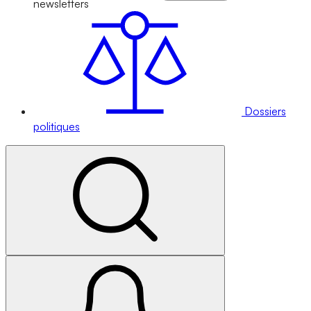
newsletters
Dossiers
politiques