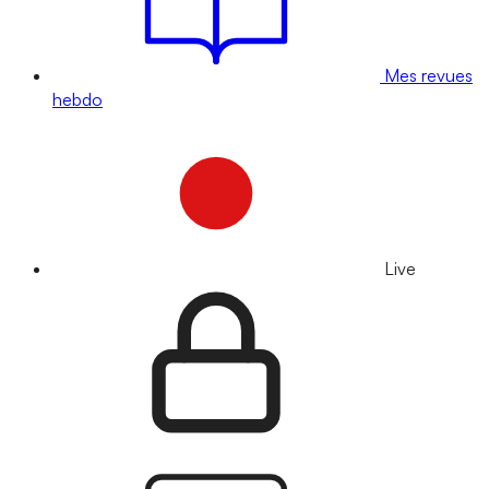
Mes revues
hebdo
Live