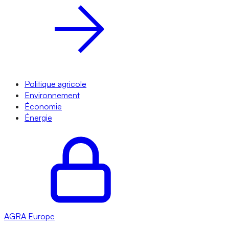
Politique agricole
Environnement
Économie
Énergie
AGRA
Europe