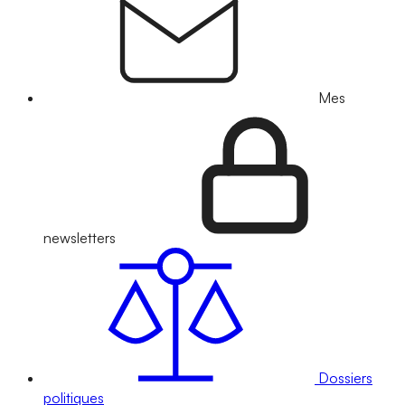
Mes
newsletters
Dossiers
politiques