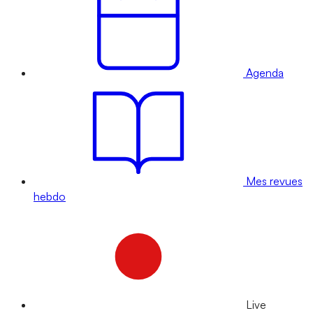
Agenda
Mes revues
hebdo
Live