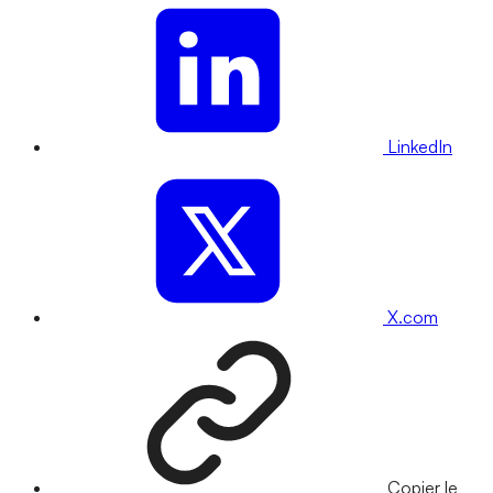
LinkedIn
X.com
Copier le