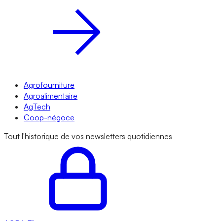
Agrofourniture
Agroalimentaire
AgTech
Coop-négoce
Tout l'historique de vos newsletters quotidiennes