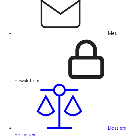
Mes
newsletters
Dossiers
politiques