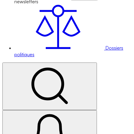
newsletters
Dossiers
politiques