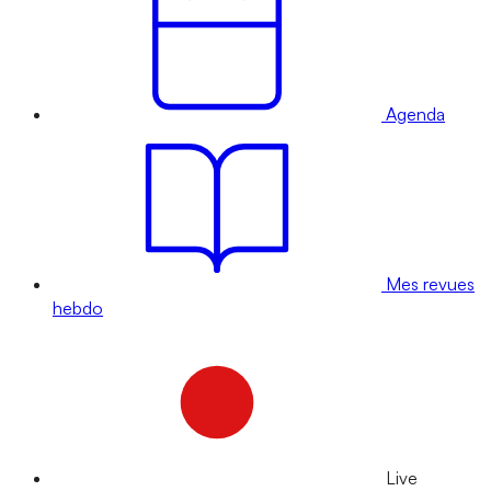
Agenda
Mes revues
hebdo
Live