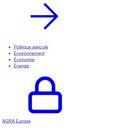
Politique agricole
Environnement
Économie
Énergie
AGRA
Europe