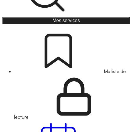
Mes services
Ma liste de
lecture