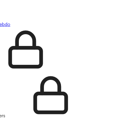
hebdo
ers