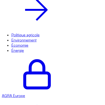
Politique agricole
Environnement
Économie
Énergie
AGRA
Europe