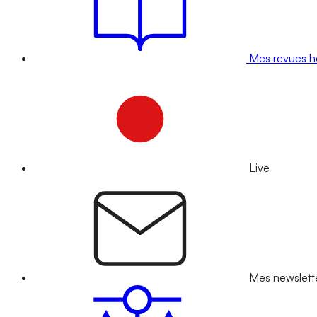
Mes revues 
Live
Mes newslett