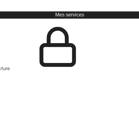
Mes services
cture