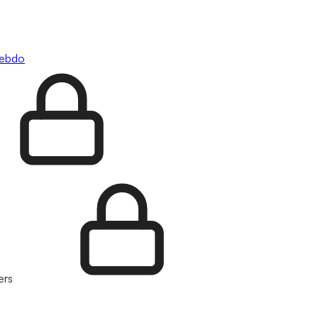
hebdo
ers