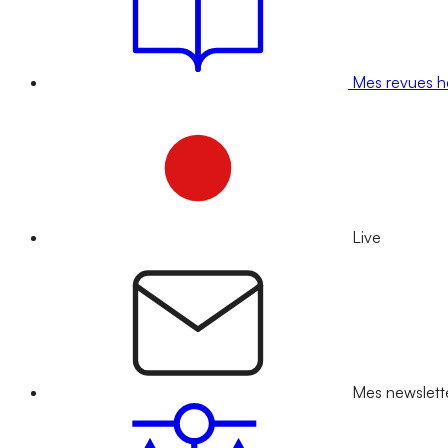
Mes revues 
Live
Mes newslett