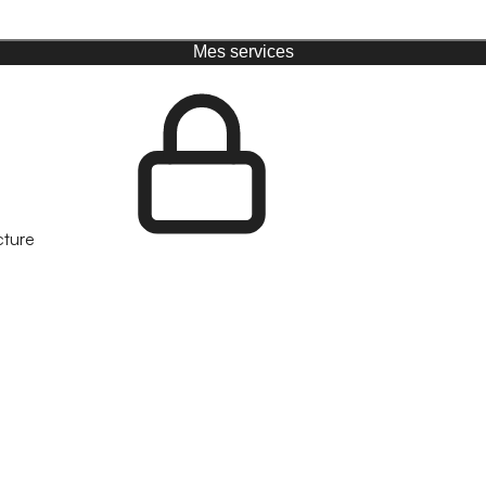
Mes services
cture