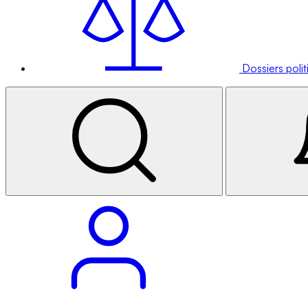
Dossiers poli