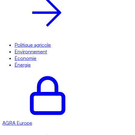
Politique agricole
Environnement
Économie
Énergie
AGRA
Europe