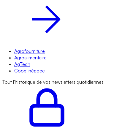
Agrofourniture
Agroalimentaire
AgTech
Coop-négoce
Tout l'historique de vos newsletters quotidiennes