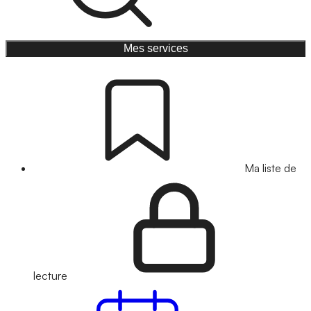
Mes services
Ma liste de
lecture