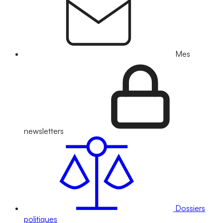
Mes
newsletters
Dossiers
politiques