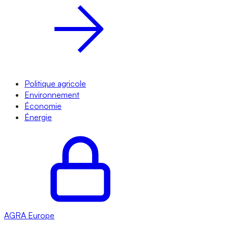
Politique agricole
Environnement
Économie
Énergie
AGRA
Europe