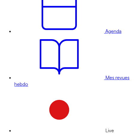
Agenda
Mes revues
hebdo
Live