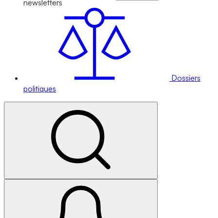
newsletters
Dossiers
politiques