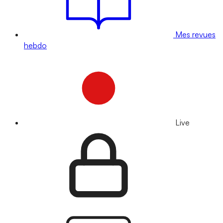
Mes revues
hebdo
Live