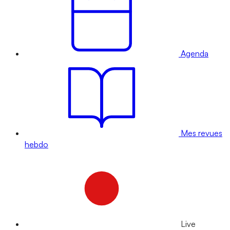
Agenda
Mes revues
hebdo
Live