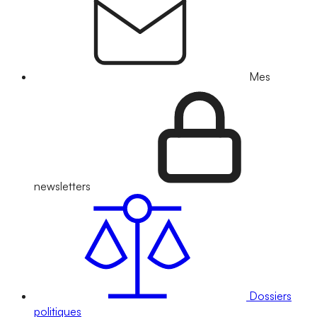
Mes
newsletters
Dossiers
politiques