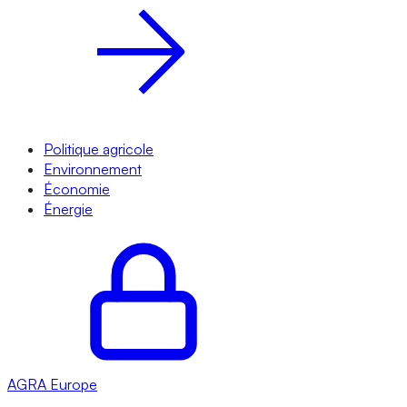
Politique agricole
Environnement
Économie
Énergie
AGRA
Europe