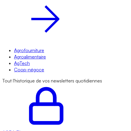
Agrofourniture
Agroalimentaire
AgTech
Coop-négoce
Tout l'historique de vos newsletters quotidiennes