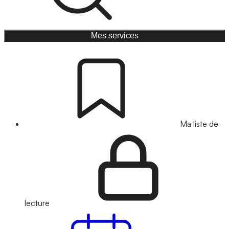
Mes services
Ma liste de
lecture