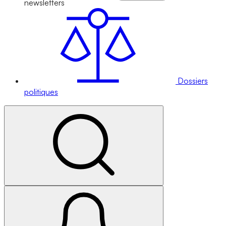
newsletters
Dossiers
politiques