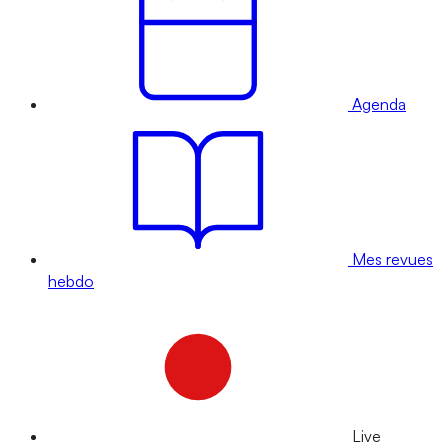
Agenda
Mes revues
hebdo
Live