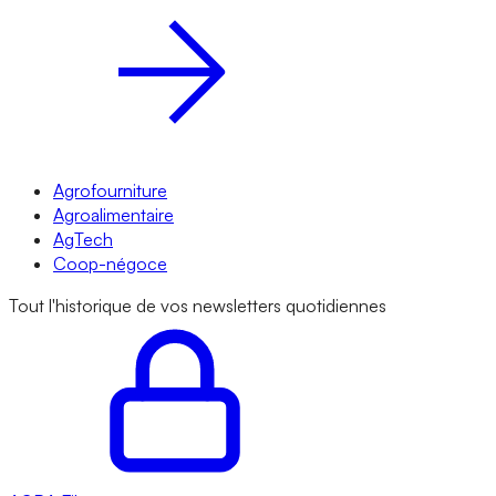
Agrofourniture
Agroalimentaire
AgTech
Coop-négoce
Tout l'historique de vos newsletters quotidiennes