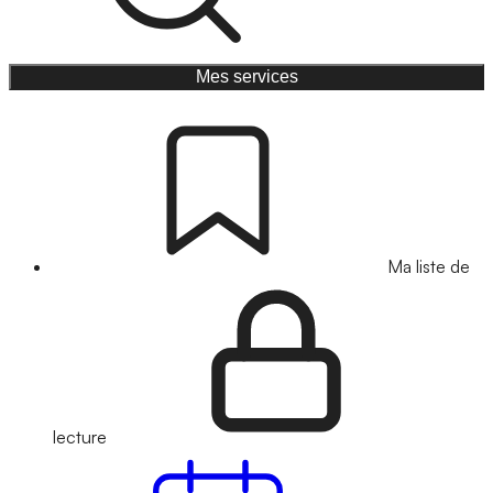
Mes services
Ma liste de
lecture