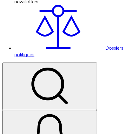
newsletters
Dossiers
politiques