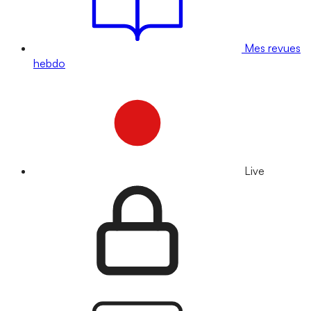
Mes revues
hebdo
Live