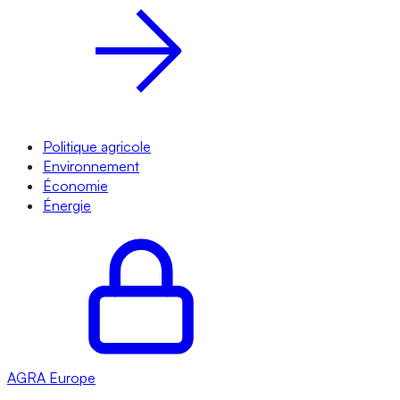
Politique agricole
Environnement
Économie
Énergie
AGRA
Europe