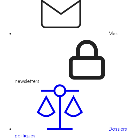
Mes
newsletters
Dossiers
politiques