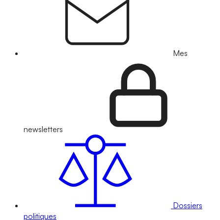
Mes
newsletters
Dossiers
politiques