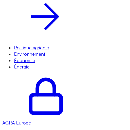
Politique agricole
Environnement
Économie
Énergie
AGRA
Europe