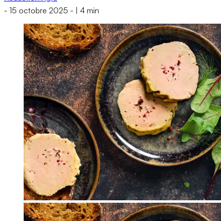
-
15 octobre 2025
-
|
4 min