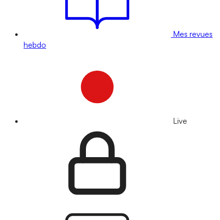
Mes revues
hebdo
Live