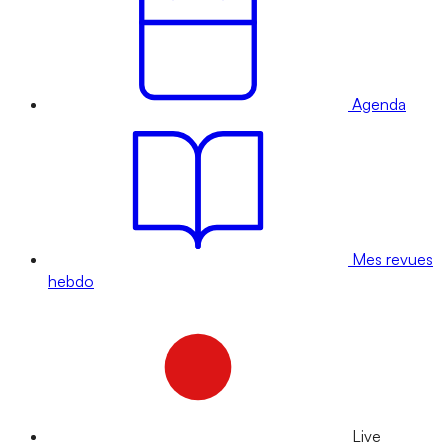
Agenda
Mes revues
hebdo
Live