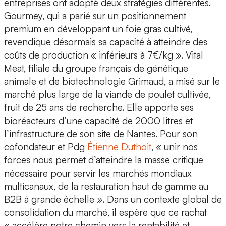
entreprises ont adopté
deux stratégies différentes
.
Gourmey, qui a parié sur un
positionnement
premium
en développant un foie gras cultivé,
revendique désormais sa capacité à atteindre des
coûts de production « inférieurs à 7€/kg »
. Vital
Meat, filiale du groupe français de génétique
animale et de biotechnologie Grimaud, a misé sur le
marché plus large de la viande de poulet cultivée
,
fruit de 25 ans de recherche. Elle apporte ses
bioréacteurs d’une capacité de 2000 litres
et
l’infrastructure de son site de Nantes. Pour son
cofondateur et Pdg
Étienne Duthoit
, « unir nos
forces nous permet d’atteindre la
masse critique
nécessaire pour servir les marchés mondiaux
multicanaux
, de la restauration haut de gamme au
B2B à grande échelle ». Dans un contexte global de
consolidation du marché
, il espère que ce rachat
« accélère notre
chemin vers la rentabilité
et