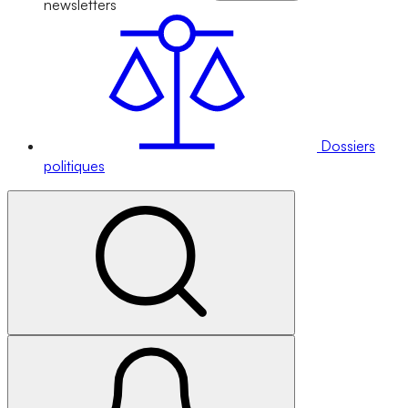
newsletters
Dossiers
politiques