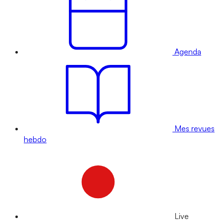
Agenda
Mes revues
hebdo
Live