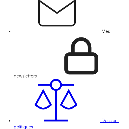
Mes
newsletters
Dossiers
politiques