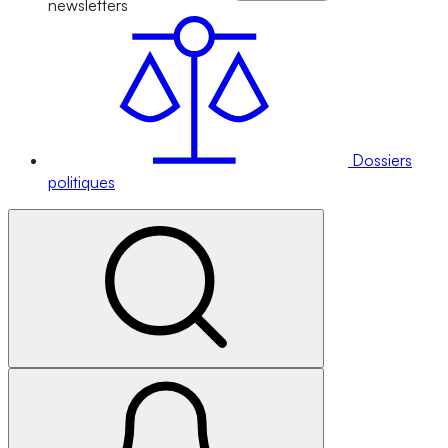
newsletters
Dossiers
politiques