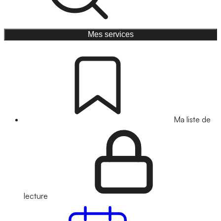
Mes services
Ma liste de
lecture