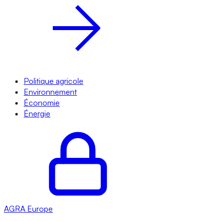
Politique agricole
Environnement
Économie
Énergie
AGRA
Europe