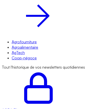
Agrofourniture
Agroalimentaire
AgTech
Coop-négoce
Tout l'historique de vos newsletters quotidiennes