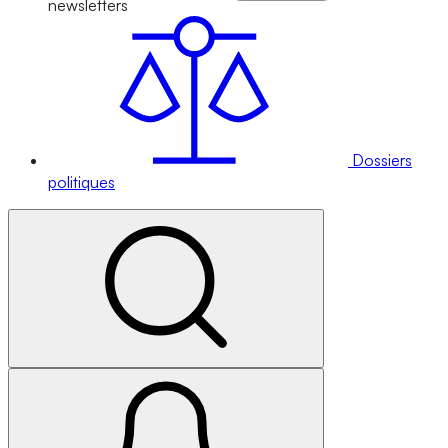
newsletters
Dossiers
politiques