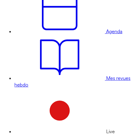
Agenda
Mes revues
hebdo
Live