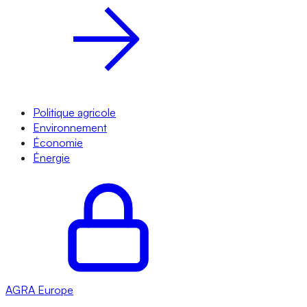
Politique agricole
Environnement
Économie
Énergie
AGRA
Europe