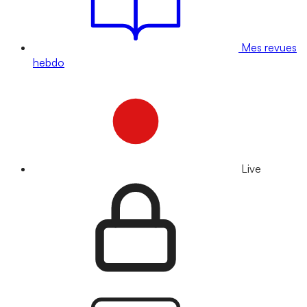
Mes revues
hebdo
Live