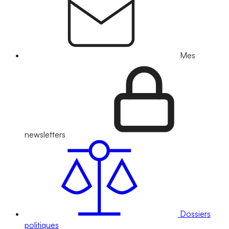
Mes
newsletters
Dossiers
politiques