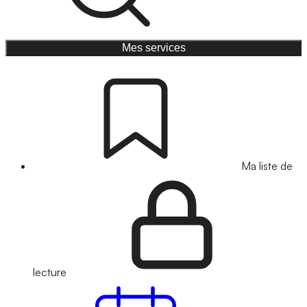
Mes services
Ma liste de
lecture