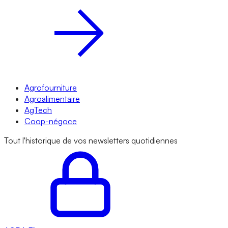
Agrofourniture
Agroalimentaire
AgTech
Coop-négoce
Tout l'historique de vos newsletters quotidiennes