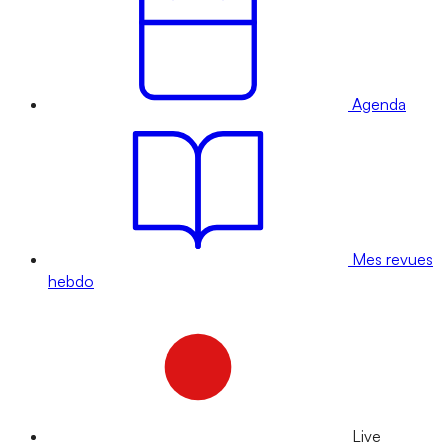
Agenda
Mes revues
hebdo
Live