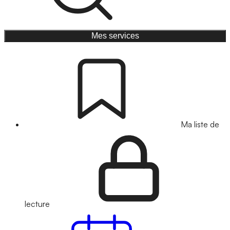
Mes services
Ma liste de
lecture