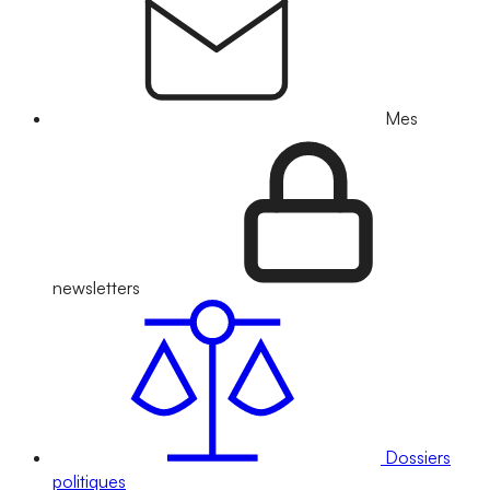
Mes
newsletters
Dossiers
politiques