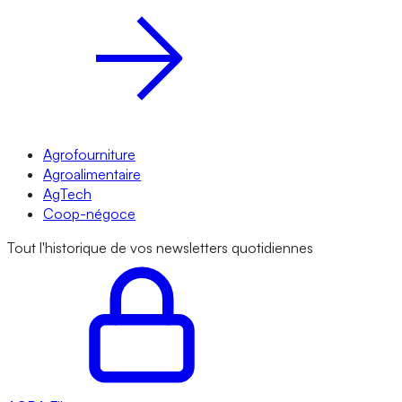
Agrofourniture
Agroalimentaire
AgTech
Coop-négoce
Tout l'historique de vos newsletters quotidiennes