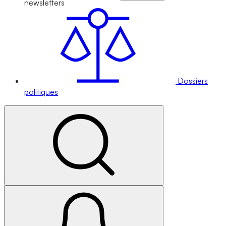
newsletters
Dossiers
politiques