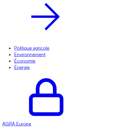
Politique agricole
Environnement
Économie
Énergie
AGRA
Europe