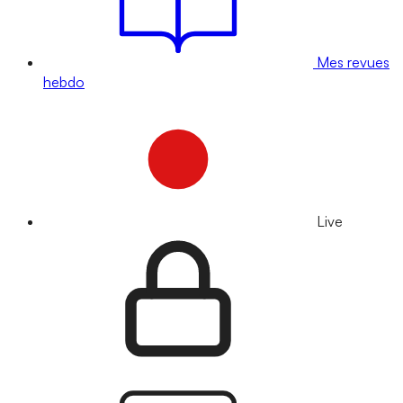
Mes revues
hebdo
Live