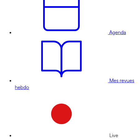
Agenda
Mes revues
hebdo
Live