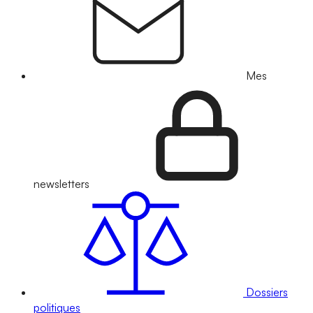
Mes
newsletters
Dossiers
politiques