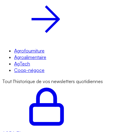
Agrofourniture
Agroalimentaire
AgTech
Coop-négoce
Tout l'historique de vos newsletters quotidiennes