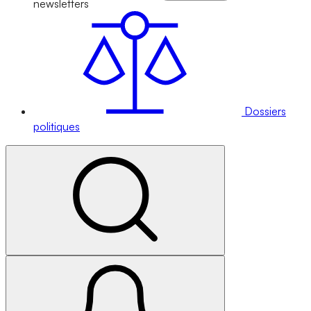
newsletters
Dossiers
politiques