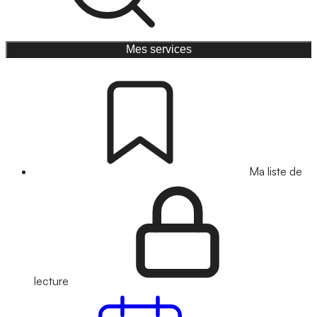
Mes services
Ma liste de
lecture