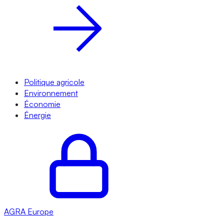
Politique agricole
Environnement
Économie
Énergie
AGRA
Europe